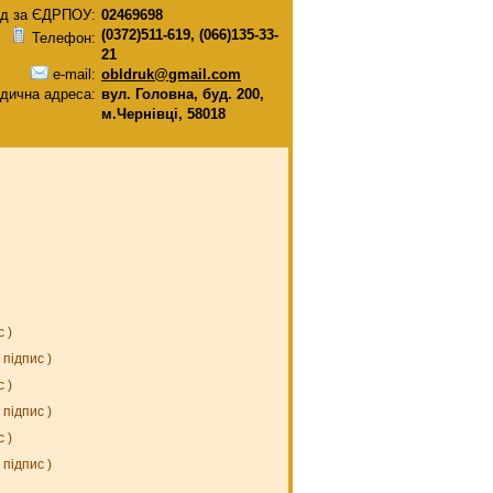
д за ЄДРПОУ:
02469698
(0372)511-619, (066)135-33-
Телефон:
21
e-mail:
obldruk@gmail.com
дична адреса:
вул. Головна, буд. 200,
м.Чернівці, 58018
с
)
підпис
)
с
)
підпис
)
с
)
підпис
)