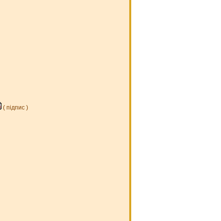
(
підпис
)