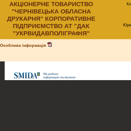
АКЦIОНЕРНЕ ТОВАРИСТВО
Ко
"ЧЕРНIВЕЦЬКА ОБЛАСНА
ДРУКАРНЯ" КОРПОРАТИВНЕ
ПIДПРИЄМСТВО АТ "ДАК
Юри
"УКРВИДАВПОЛIГРАФIЯ"
Особлива інформація