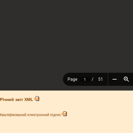
Річний звіт XML
Кваліфікований електронний підпис