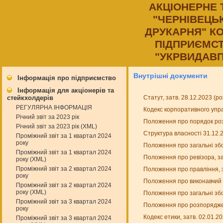
АКЦIОНЕРНЕ
"ЧЕРНIВЕЦЬ
ДРУКАРНЯ" К
ПIДПРИЄМСТ
"УКРВИДАВП
Внутрішні документи
Інформація про підприємство
Інформація для акціонерів та
Статут, затв. 28.12.2023 (
стейкхолдерів
РЕГУЛЯРНА ІНФОРМАЦІЯ
Кодекс корпоративного упра
Річний звіт за 2023 рік
Положення про порядок роз
Річний звіт за 2023 рік (XML)
Структура власності 31.12.
Проміжний звіт за 1 квартал 2024
року
Положення про загальні збо
Проміжний звіт за 1 квартал 2024
Положення про ревізора, за
року (XML)
Проміжний звіт за 2 квартал 2024
Положення про правління, з
року
Положення про виконавчий о
Проміжний звіт за 2 квартал 2024
року (XML)
Положення про загальні збо
Проміжний звіт за 3 квартал 2024
Положення про розпоряджен
року
Кодекс етики, затв. 02.01.2
Проміжний звіт за 3 квартал 2024