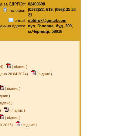
д за ЄДРПОУ:
02469698
(0372)511-619, (066)135-33-
Телефон:
21
e-mail:
obldruk@gmail.com
дична адреса:
вул. Головна, буд. 200,
м.Чернівці, 58018
24)
(
підпис
)
щено 26.04.2024)
(
підпис
)
(
підпис
)
ідпис
)
підпис
)
)
(
підпис
)
(
підпис
)
03.2025)
(
підпис
)